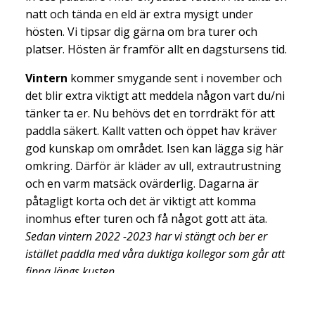
natt och tända en eld är extra mysigt under
hösten. Vi tipsar dig gärna om bra turer och
platser. Hösten är framför allt en dagstursens tid.
Vintern
kommer smygande sent i november och
det blir extra viktigt att meddela någon vart du/ni
tänker ta er. Nu behövs det en torrdräkt för att
paddla säkert. Kallt vatten och öppet hav kräver
god kunskap om området. Isen kan lägga sig här
omkring. Därför är kläder av ull, extrautrustning
och en varm matsäck ovärderlig. Dagarna är
påtagligt korta och det är viktigt att komma
inomhus efter turen och få något gott att äta.
Sedan vintern 2022 -2023 har vi stängt och ber er
istället paddla med våra duktiga kollegor som går att
finna längs kusten.
Våren
kommer smygande med längre dagar,