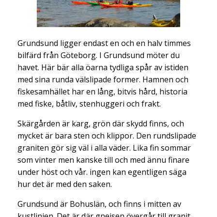
Grundsund ligger endast en och en halv timmes
bilfärd från Göteborg. I Grundsund möter du
havet. Här bär alla öarna tydliga spår av istiden
med sina runda välslipade former. Hamnen och
fiskesamhället har en lång, bitvis hård, historia
med fiske, båtliv, stenhuggeri och frakt.
Skärgården är karg, grön där skydd finns, och
mycket är bara sten och klippor. Den rundslipade
graniten gör sig väl i alla väder. Lika fin sommar
som vinter men kanske till och med ännu finare
under höst och vår. ingen kan egentligen säga
hur det är med den saken.
Grundsund är Bohuslän, och finns i mitten av
kustlinjen. Det är där gnejsen övergår till granit